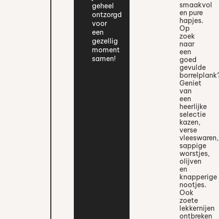
smaakvol
geheel
en pure
ontzorgd
hapjes.
voor
Op
een
zoek
gezellig
naar
moment
een
samen!
goed
gevulde
borrelplank
Geniet
van
een
heerlijke
selectie
kazen,
verse
vleeswaren,
sappige
worstjes,
olijven
en
knapperige
nootjes.
Ook
zoete
lekkernijen
ontbreken