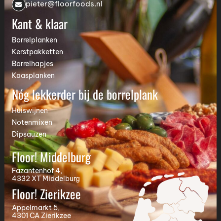
pieter@floorfoods.nl
Kant & klaar
Borrelplanken
Kerstpakketten
Borrelhapjes
Kaasplanken
Nóg lekkerder bij de borrelplank
Huiswijnen
Notenmixen
Dipsauzen
Floor! Middelburg
Fazantenhof 4,
4332 XT Middelburg
Floor! Zierikzee
Appelmarkt 5,
4301 CA Zierikzee