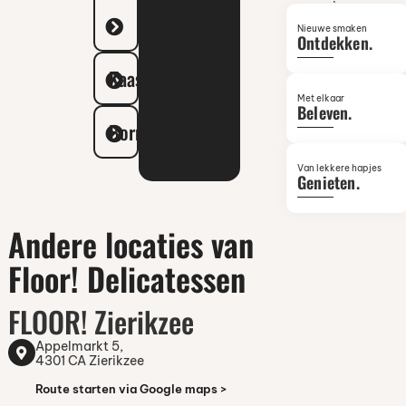
in
Middelburg
Nieuwe smaken
en
Ontdekken.
ontdek
hoe
Kaasplanken
jouw
borrelmome
Met elkaar
nét dat
Beleven.
beetje
Borrelhapjes
extra
krijgt.
Van lekkere hapjes
Genieten.
Andere locaties van
Floor! Delicatessen
FLOOR! Zierikzee
Appelmarkt 5,
4301 CA Zierikzee
Route starten via Google maps >