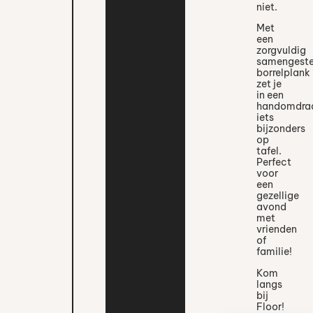
niet.
Met
een
zorgvuldig
samengeste
borrelplank
zet je
in een
handomdra
iets
bijzonders
op
tafel.
Perfect
voor
een
gezellige
avond
met
vrienden
of
familie!
Kom
langs
bij
Floor!