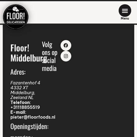
Menu
Volg
Floor!
ons op
Middelburg
social
media
Adres:
Fazantenhof 4
4332 XT
Middelburg
,
Zeeland
NL
Telefoon
:
+31118855519
E-mail
:
pieter@floorfoods.nl
Openingstijden: