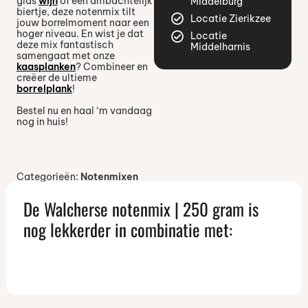
glas
wijn
of een ambachtelijk
Middelburg
biertje, deze notenmix tilt
Locatie Zierikzee
jouw borrelmoment naar een
hoger niveau. En wist je dat
Locatie
deze mix fantastisch
Middelharnis
samengaat met onze
kaasplanken
? Combineer en
creëer de ultieme
borrelplank
!
Bestel nu en haal ‘m vandaag
nog in huis!
Categorieën:
Notenmixen
De Walcherse notenmix | 250 gram is
nog lekkerder in combinatie met: