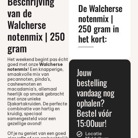
Beschrijving
De Walcherse
van de
notenmix |
Walcherse
250 gram in
notenmix | 250
het kort:
gram
Het weekend begint pas écht
goed met onze
Walcherse
Jouw
notenmix
! Een knapperige,
smaakvolle mix van
bestelling
pecannoten, pinda’s,
cashewnoten en
macadamia’s, allemaal
vandaag nog
heerlijk op smaak gebracht
met onze unieke
ophalen?
Djakartakruiden. De perfecte
combinatie van hartig en
Bestel vóór
kruidig, speciaal
samengesteld voor een
15:00uur!
gezellige avond!
Of je nu geniet van een goed
Locatie