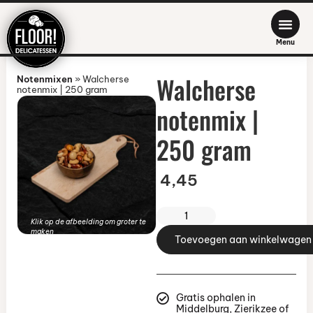
Menu
Walcherse
Notenmixen
»
Walcherse
notenmix | 250 gram
notenmix |
250 gram
4,45
Klik op de afbeelding om groter te
maken
Toevoegen aan winkelwagen
Gratis ophalen in
Middelburg, Zierikzee of