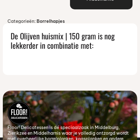
Categorieën:
Borrelhapjes
De Olijven huismix | 150 gram is nog
lekkerder in combinatie met:
Floor! Delicatessen is dé speciaalzaak in Middelburg,
Zierikzee en Middelharnis waar je volledig ontzorgd wordt
met overheerlijke borrelplanken, kaasplanken en andere