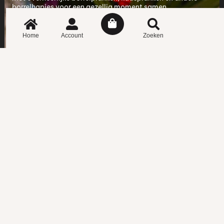
borrelhapjes voor een gezellig moment samen.
#
Home
Account
Zoeken
Contactgegevens
Voor alle vragen over onze producten en bestellingen kun je
contact opnemen met de onderstaande contactgegevens.
+31 118 855 519
pieter@floorfoods.nl
Kant & klaar
Borrelplanken
Kerstpakketten
Borrelhapjes
Kaasplanken
Nóg lekkerder bij de borrelplank
Huiswijnen