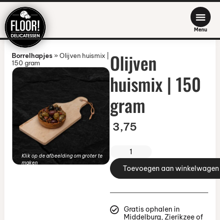
Menu
Olijven
Borrelhapjes
»
Olijven huismix |
150 gram
huismix | 150
gram
3,75
Klik op de afbeelding om groter te
maken
Toevoegen aan winkelwagen
Gratis ophalen in
Middelburg, Zierikzee of