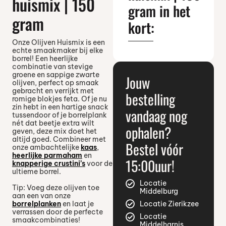
huismix | 150
gram in het
gram
kort:
Onze Olijven Huismix is een
echte smaakmaker bij elke
borrel! Een heerlijke
combinatie van stevige
groene en sappige zwarte
Jouw
olijven, perfect op smaak
gebracht en verrijkt met
bestelling
romige blokjes feta. Of je nu
zin hebt in een hartige snack
vandaag nog
tussendoor of je borrelplank
nét dat beetje extra wilt
ophalen?
geven, deze mix doet het
altijd goed. Combineer met
Bestel vóór
onze ambachtelijke
kaas
,
heerlijke parmaham
en
15:00uur!
knapperige crustini’s
voor de
ultieme borrel.
Locatie
Tip: Voeg deze olijven toe
Middelburg
aan een van onze
borrelplanken
en laat je
Locatie Zierikzee
verrassen door de perfecte
Locatie
smaakcombinaties!
Middelharnis