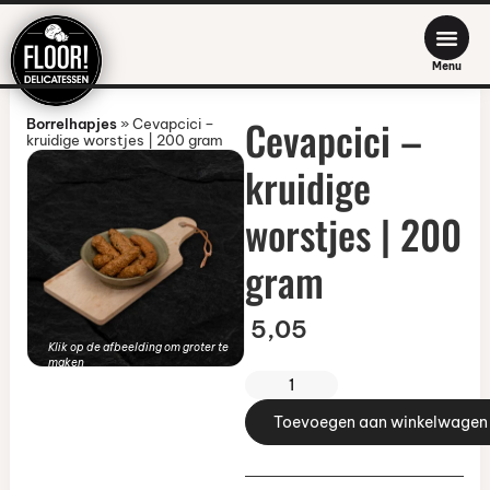
Menu
Cevapcici –
Borrelhapjes
»
Cevapcici –
kruidige worstjes | 200 gram
kruidige
worstjes | 200
gram
5,05
Klik op de afbeelding om groter te
maken
Toevoegen aan winkelwagen