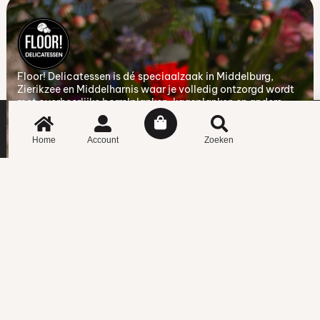
Floor! Delicatessen is dé speciaalzaak in Middelburg,
Zierikzee en Middelharnis waar je volledig ontzorgd wordt
met overheerlijke borrelplanken, kaasplanken en andere
borrelhapjes voor een gezellig moment samen.
#
Home
Account
Zoeken
Contactgegevens
Voor alle vragen over onze producten en bestellingen kun je
contact opnemen met de onderstaande contactgegevens.
+31 118 855 519
pieter@floorfoods.nl
Kant & klaar
Borrelplanken