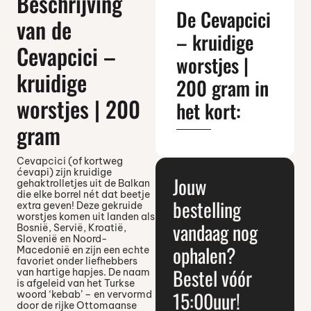
Beschrijving
De Cevapcici
van de
– kruidige
Cevapcici –
worstjes |
kruidige
200 gram in
worstjes | 200
het kort:
gram
Cevapcici (of kortweg
ćevapi) zijn kruidige
Jouw
gehaktrolletjes uit de Balkan
die elke borrel nét dat beetje
bestelling
extra geven! Deze gekruide
worstjes komen uit landen als
vandaag nog
Bosnië, Servië, Kroatië,
Slovenië en Noord-
ophalen?
Macedonië en zijn een echte
favoriet onder liefhebbers
Bestel vóór
van hartige hapjes. De naam
is afgeleid van het Turkse
15:00uur!
woord ‘kebab’ – en vervormd
door de rijke Ottomaanse