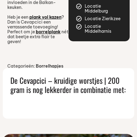
invloeden in de Balkan-
Locatie
keuken.
Middelburg
Heb je een
plank vol kazen
?
Locatie Zierikzee
Dan is Cevapcici een
Locatie
verrassende toevoeging!
Middelharnis
Perfect om je
borrelplank
nét
dat beetje extra flair te
geven!
Categorieën:
Borrelhapjes
De Cevapcici – kruidige worstjes | 200
gram is nog lekkerder in combinatie met: