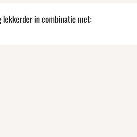
g lekkerder in combinatie met:
Contactgegevens
klaar
en
Voor alle vragen over onze produ
bestellingen kun je contact opn
tten
onderstaande contactgegevens.
s
n
+31 118 855 519
erder bij de
pieter@floorfoods.nl