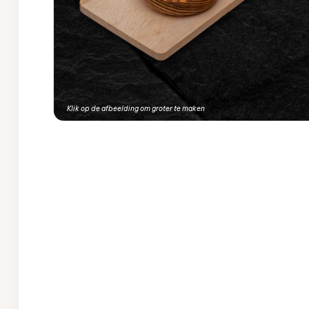
Klik op de afbeelding om groter te maken