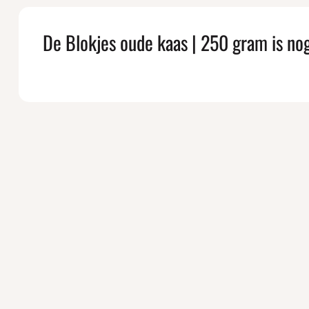
De Blokjes oude kaas | 250 gram is no
Kant & 
Borrelplank
Kerstpakke
Borrelhapje
Floor! Delicatessen is dé speciaalzaak
Kaasplanke
in Middelburg, Zierikzee en Middelharnis
waar je volledig ontzorgd wordt met
Nóg lekk
overheerlijke borrelplanken, kaasplanken
en andere borrelhapjes voor een gezellig