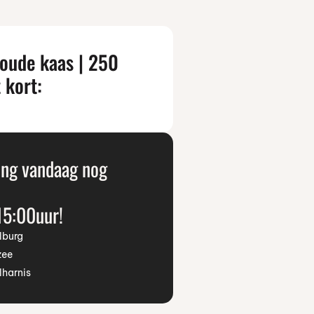
 oude kaas | 250
 kort:
ing vandaag nog
15:00uur!
lburg
zee
lharnis