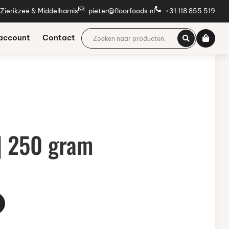
 Zierikzee & Middelharnis
pieter@floorfoods.nl
+31 118 855 519
 account
Contact
 | 250 gram