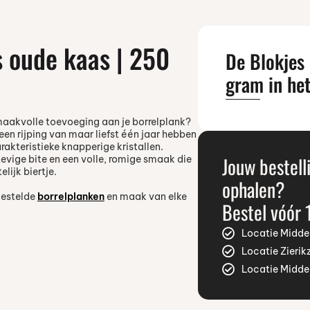
s oude kaas | 250
De Blokjes
gram in het
maakvolle toevoeging aan je borrelplank?
een rijping van maar liefst één jaar hebben
akteristieke knapperige kristallen.
Jouw bestell
vige bite en een volle, romige smaak die
lijk biertje.
ophalen?
gestelde
borrelplanken
en maak van elke
Bestel vóór 
Locatie Midde
Locatie Zierik
Locatie Midde